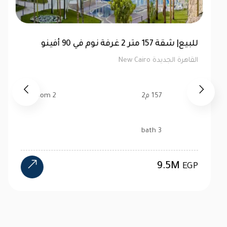
توين هاوس 520 متر للبيع في ماونتن فيو هايد
بارك | كاش
القاهرة الجديدة New Cairo
520 م2
4 bedroom
4 bath
24M
EGP