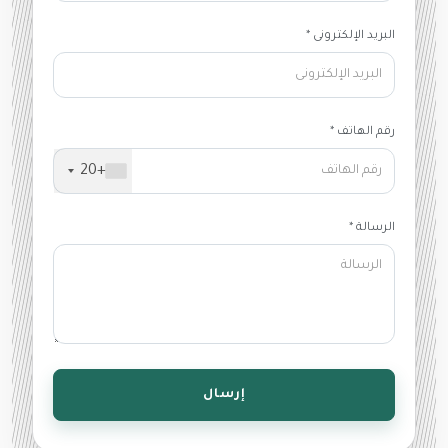
البريد الإلكترونى *
رقم الهاتف *
+20
الرسالة *
إرسال