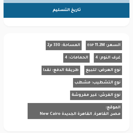
تاريخ التسليم
السعر:
11.2M
المساحة:
330 م2
EGP
غرف النوم:
4
الحمامات:
4
نوع العرض:
للبيع
طريقة الدفع:
نقدا
نوع التشطيب:
مشطب
نوع الفرش:
غير مفروشة
الموقع:
مصر, القاهرة, القاهرة الجديدة New Cairo