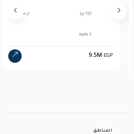
520 م2
4 bedroom
4 bath
24M
EGP
المناطق