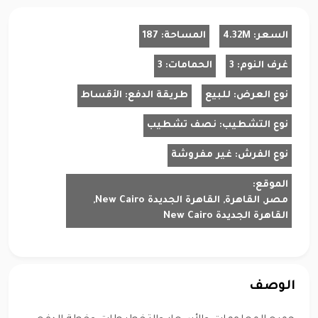
السعر:
4.32M
المساحة:
187
غرف النوم:
3
الحمامات:
3
نوع العرض:
للبيع
طريقة الدفع:
الأقساط
نوع التشطيب:
نصف تشطيب
نوع الفرش:
غير مفروشة
الموقع:
مصر, القاهرة, القاهرة الجديدة New Cairo,
القاهرة الجديدة New Cairo
الوصف