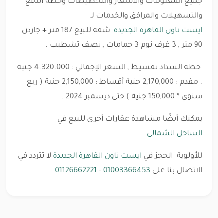
جميع المعلومات والأسعار والتخطيطات وخطة الدفع
والتسهيلات والمرافق والخدمات لـ
ايست تاون القاهرة الجديدة
شقة للبيع 187 متر + جاردن
90 متر , 3 غرف نوم 3 حمامات , نصف تشطيب .
خطة السداد تقسيط , السعر الإجمالي : 4.320.000 جنية
. مقدم : 2,170,000 جنية أقساط : 2,150,000 جنية ( ربع
سنوي * 150,000 جنية ) حتي ديسمبر 2024 .
يمكنك أيضًا مشاهدة عقارات أخرى للبيع في
الساحل الشمالي
للأولوية الحجز في
ايست تاون القاهرة الجديدة
لا تتردد في
الاتصال بنا على
01003366453
-
01126662221