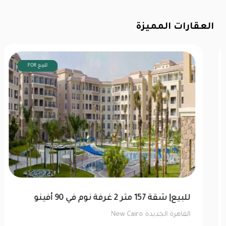
العقارات المميزة
FOR للبيع
توين هاوس 520 متر للبيع في ماونتن فيو هايد
بارك | كاش
القاهرة الجديدة New Cairo