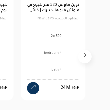
قة
للبيع| تاون هاوس 176متر 4
غرف نوم في ازار 2
ماون
القاهرة الجديدة New Cairo
القاهرة 
176 م2
4 bedroom
4 bath
17.1M
EGP
EGP