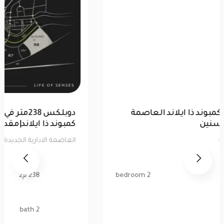
للبيع |شقة 99 متر|كمبوند ذا ايلاند العاصمة
الإدارية |تقسيط 10سنين
العاصمة الادارية الجديدة
99 م2
2 bedroom
1 bath