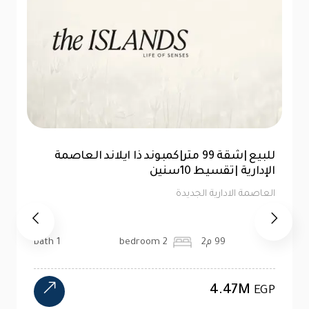
للبيع |شقة 99 متر|كمبوند ذا ايلاند العاصمة
الإدارية |تقسيط 10سنين
العاصمة الادارية الجديدة
99 م2
2 bedroom
1 bath
4.47M
EGP