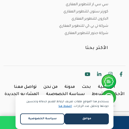
سي سي ار للتطوير العقاري
كورنر ستون للتطوير العقاري
البارون للتطوير العقاري
شركة تي بي كي للتطوير العقاري
شركة جذور للتطوير العقاري
الأكثر بحثا
الرئيسية
بحث
مدونة
من نحن
تواصل معنا
الأحكام والشروط
سياسة الخصوصية
المشاريع الجديدة
يستخدم هذا الموقع ملفات تعريف ارتباط لتقديم خدماته وتحسين
Copyright @2024 Inland.
جودتها وتحليل عدد الزيارات.
اضغط هنا
موافق
سياسة الخصوصية
طلب مكالمة
واتساب