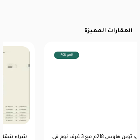
العقارات المميزة
FOR للبيع
عرض خاص: توين هاوس 218م مع 3 غرف نوم في