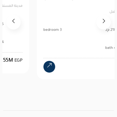
ذا فاليز
مدينة المستقبل
218 م2
3 bedroom
4 bath
25M
EGP