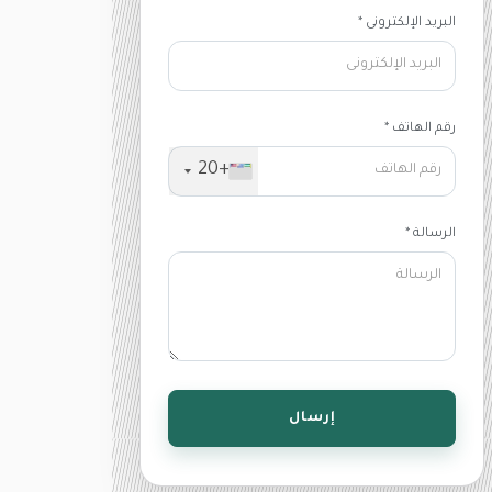
البريد الإلكترونى *
رقم الهاتف *
+20
الرسالة *
إرسال