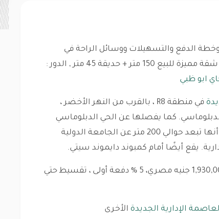
خطة الدفع والتسهيلات ووسائل الراحة في
شقة مميزة للبيع 150 متر + حديقة 45 متر , الدور :
ي ابو ظبي
يدة
في منطقة R8 ، بالقرب من النهر الأخضر ،
 الدبلوماسي. كما يفصلها عن الحي الدبلوماسي
شارع رئيسي بحوالي 70 مترًا ، بالإضافة إلى أنها تبعد حوالي 200 متر عن الجامعة الدولية
رية. يقع أيضًا أمام كمبوند دايموند سيتي.
خطة الدفع: الأقساط، السعر الإجمالي: 1,930,000 جنيه مصري، 5 % دفعة أولى ، تقسيط حتي
عاصمة الإدارية الجديدة
الأخرى