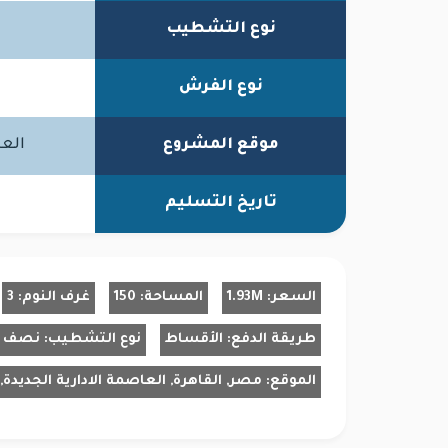
نوع التشطيب
نوع الفرش
موقع المشروع
العا
تاريخ التسليم
السعر:
1.93M
المساحة:
150
غرف النوم:
3
طريقة الدفع:
الأقساط
نوع التشطيب:
نصف 
الموقع:
مصر, القاهرة, العاصمة الادارية الجديدة, 