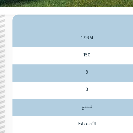
1.93M
150
3
3
للبيع
الأقساط