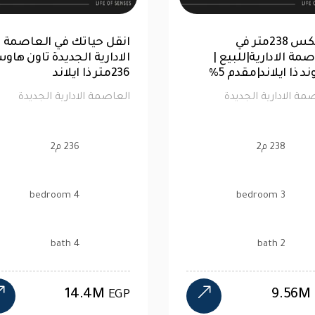
للبيع |شقة 99 متر|كمبوند ذا
دوبلكس 238متر في
مة الإدارية |
العاصمة الادارية|للبيع |
كمبوند ذا ايلاند|مقدم 5%
ارية الجديدة
العاصمة الادارية الجديدة
م2
238 م2
3 bedroom
2 bath
9.56M
4
EGP