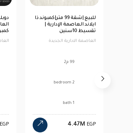
دوبلكس 397متر 5 غرف نوم
بوتانيكا العاصمة الإدارية
ايلاند العاص
الجديدة| للبيع
تقسيط 10سنين
العاصمة الادارية الجديدة
العاصمة الاد
397 م2
99 
2 bedroom
5 bedroom
1 bath
5 bath
.47M
12.39M
EGP
EGP