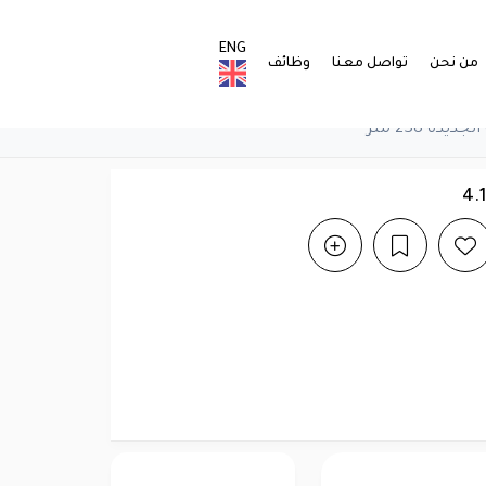
ENG
من نحن
تواصل معنا
وظائف
ة 238 متر