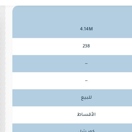
4.14M
238
—
—
للبيع
الأقساط