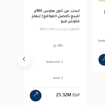
غرفة
ابحث عن شقة 193م للبيع
بأفضل المواقع|بالم هيلز
للبيع ب
القاهرة الجديدة
ماونتن
القاهرة الجديدة New Cairo
القاهرة الجد
193 م2
3 bedroom
3 bath
13.5M
EGP
2M
EGP