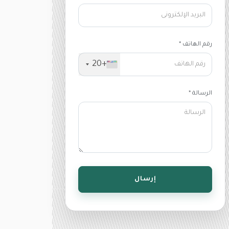
رقم الهاتف *
+20
الرسالة *
إرسال