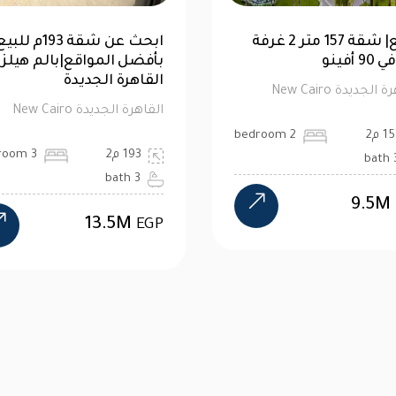
توين هاوس 520 متر للبيع في
للبيع| شقة 157 متر 2 
تن فيو هايد بارك | كاش
نوم في 90 أفينو
الجديدة New Cairo
القاهرة الجديدة New Cairo
5 م2
4 bedroom
157 م2
2 bedroom
3 bath
4 b
9.5M
24M
EGP