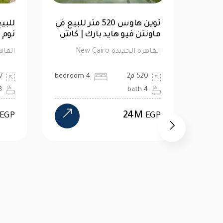
قة
للبيع| تاون هاوس 176متر 4
غرف نوم في ازار 2
ماون
القاهرة الجديدة New Cairo
القاهرة 
176 م2
4 bedroom
20
ath
4 bath
17.1M
EGP
EGP