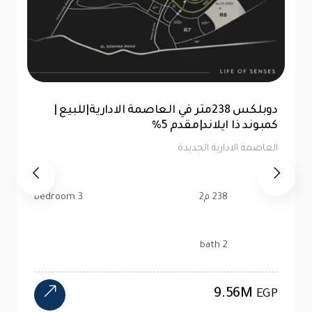
للبيع |شقة 99 متر|كمبوند ذا ايلاند العاصمة
الإدارية |تقسيط 10سنين
العاصمة الادارية الجديدة
99 م2
2 bedroom
1 bath
4.47M
EGP