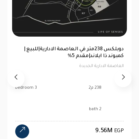
للبيع |شقة 99 متر|كمبوند ذا ايلاند العاصمة
الإدارية |تقسيط 10سنين
العاصمة الادارية الجديدة
99 م2
2 bedroom
1 bath
4.47M
EGP