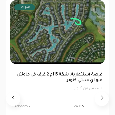
FOR للبيع
مكتب للبيع في أفضل مواقع كابيتال بيزنس
بارك
السادس من أكتوبر
130 م2
bedroom