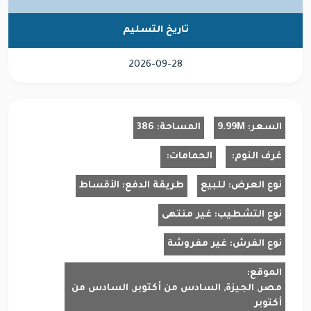
تاريخ التسليم
2026-09-28
السعر:
9.99M
المساحة:
386
غرف النوم:
الحمامات:
نوع العرض:
للبيع
طريقة الدفع:
الأقساط
نوع التشطيب:
غير منتهى
نوع الفرش:
غير مفروشة
الموقع:
مصر, الجيزة, السادس من أكتوبر, السادس من
أكتوبر