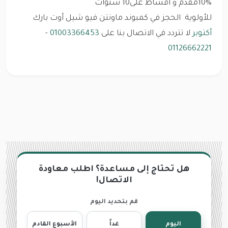
10%مقدم و أقساط على10 سنوات
للأولوية الحجز في كمبوند ماونتن فيو شيل أوت بارك
أكتوبر
لا تتردد في الاتصال بنا على
01003366453
-
01126662221
هل تحتاج إلى مساعدة؟ اطلب معاودة
الاتصال!
قم بتحديد اليوم
اليوم
غداً
الأسبوع القادم