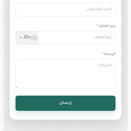
رقم الهاتف *
+20
الرسالة *
إرسال