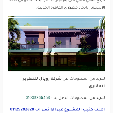
تاريخ مهني مثالي ملئ بالإنجازات. هو أيضًا عضو في لجنة
الاستثمار باتحاد مطوري القاهرة الجديدة.
لمزيد من المعلومات عن
شركة رويال للتطوير
العقاري
.
لمزيد من المعلومات اتصل بنا -
01003366453
.
اطلب كتيب المشروع عبر الواتس اب 01125282828