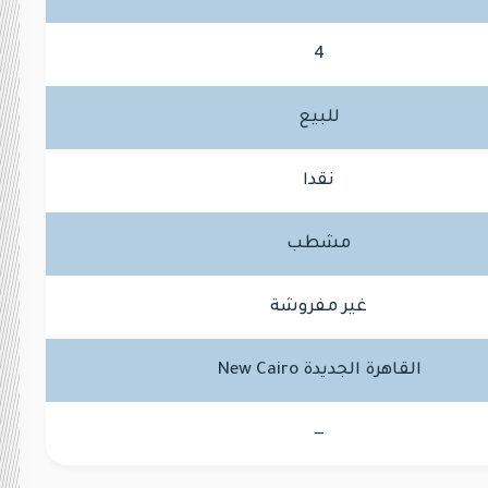
4
للبيع
نقدا
مشطب
غير مفروشة
القاهرة الجديدة New Cairo
—