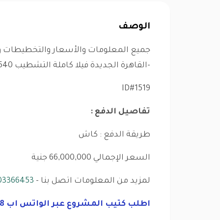
الوصف
جميع المعلومات والأسعار والتخطيطات و
-القاهرة الجديدة فيلا كاملة التشطيب 540 متر, 4 غرف نوم, 4 حمام للبيع,من سودياك.
ID#1519
تفاصيل الدفع :
طريقة الدفع : كاش
السعر الإجمالي 66,000,000 جنية
لمزيد من المعلومات اتصل بنا -
03366453
اطلب كتيب المشروع عبر الواتس اب 01125282828 اضغط هنا