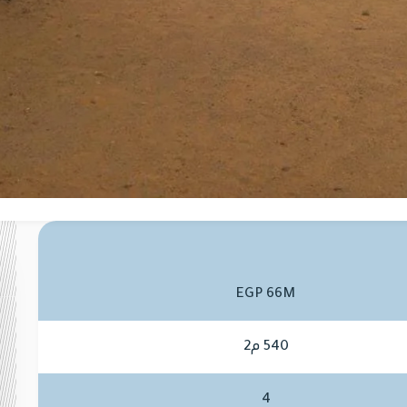
EGP 66M
540 م2
4