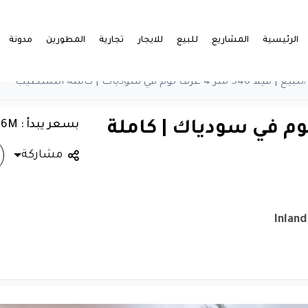
الرئيسية
المشاريع
للبيع
للايجار
تجارية
المطورين
مدونة
/
للبيع | فيلا 540 متر 4 غرف نوم في سودياك | كاملة التشطيب
بسعر يبدأ : 66M
ا 540 متر 4 غرف نوم في سودياك | كاملة
مشاركة
Inland