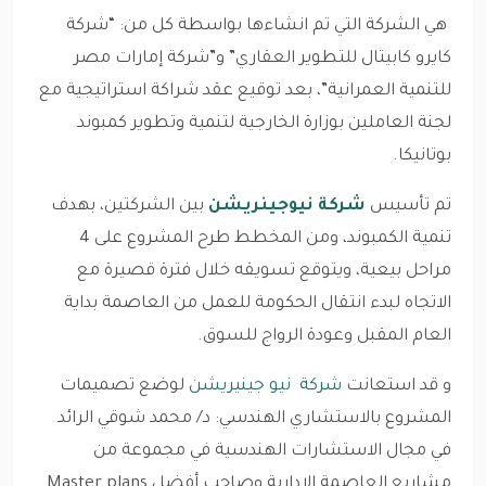
هي الشركة التي تم انشاءها بواسطة كل من: “شركة
كايرو كابيتال للتطوير العقاري” و”شركة إمارات مصر
للتنمية العمرانية”، بعد توقيع عقد شراكة استراتيجية مع
لجنة العاملين بوزارة الخارجية لتنمية وتطوير كمبوند
بوتانيكا.
تم تأسيس
شركة نيوجينريشن
بين الشركتين، بهدف
تنمية الكمبوند، ومن المخطط طرح المشروع على 4
مراحل بيعية، ويتوقع تسويقه خلال فترة قصيرة مع
الاتجاه لبدء انتقال الحكومة للعمل من العاصمة بداية
العام المقبل وعودة الرواج للسوق.
و قد استعانت
شركة نيو جينيريشن
لوضع تصميمات
المشروع بالاستشاري الهندسي: د/ محمد شوقي الرائد
في مجال الاستشارات الهندسية في مجموعة من
مشاريع العاصمة الإدارية وصاحب أفضل Master plans