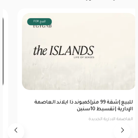
FOR للبيع
للبيع |شقة 99 متر|كمبوند ذا ايلاند العاصمة
الإدارية |تقسيط 10سنين
العاصمة الادارية الجديدة