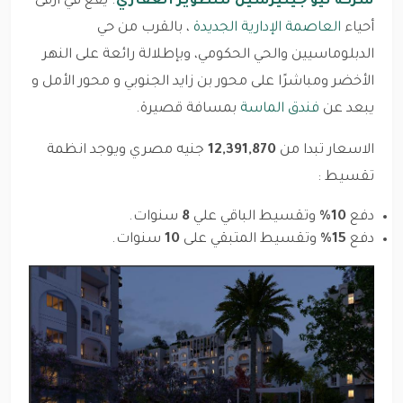
شركة نيو جينيرشين للتطوير العقاري
. يقع في أرقى
أحياء
العاصمة الإدارية الجديدة
، بالقرب من حي
الدبلوماسيين والحي الحكومي، وبإطلالة رائعة على النهر
الأخضر ومباشرًا على محور بن زايد الجنوبي و محور الأمل و
يبعد عن
فندق الماسة
بمسافة قصيرة.
الاسعار تبدا من
12,391,870
جنيه مصري ويوجد انظمة
تقسيط :
دفع
10%
وتقسيط الباقي علي
8
سنوات.
دفع
15%
وتقسيط المتبقي على
10
سنوات.