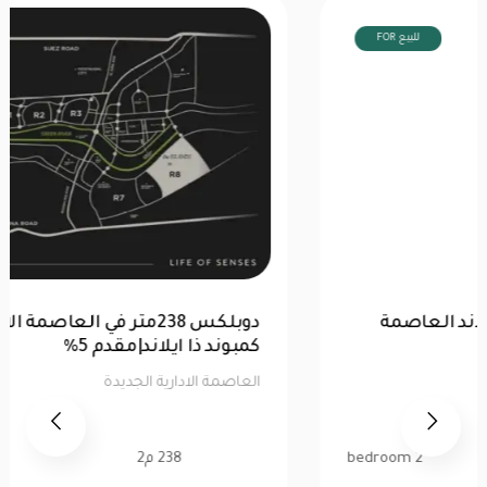
FOR للبيع
للبيع |شقة 99 متر|كمبوند ذا ايلاند العاصمة
الإدارية |تقسيط 10سنين
العاصمة الادارية الجديدة
99 م2
2 bedroom