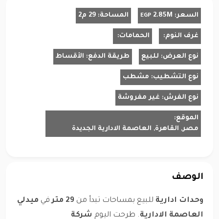
السعر:
2.85M
المساحة:
29 م2
EGP
غرف النوم:
الحمامات:
نوع العرض:
للبيع
طريقة الدفع:
الأقساط
نوع التشطيب:
مشطب
نوع الفرش:
غير مفروشة
الموقع:
مصر, القاهرة, العاصمة الادارية الجديدة
الوصف
وحدات ادارية
للبيع بمساحات تبدأ من
29 متر
في
ميدلي
العاصمة الادارية
. طرحت اليوم
شركة