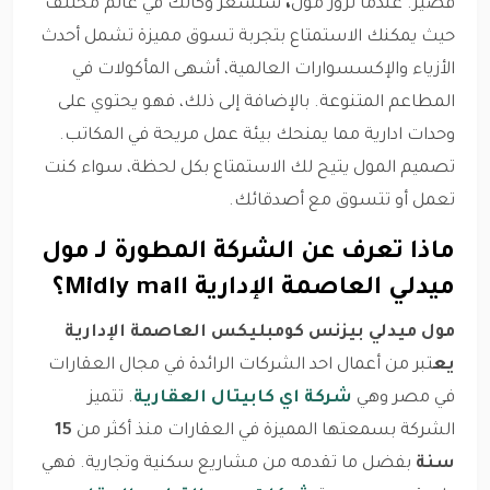
قصير. عندما تزور مول
،
ستشعر وكأنك في عالم مختلف
حيث يمكنك الاستمتاع بتجربة تسوق مميزة تشمل أحدث
الأزياء والإكسسوارات العالمية، أشهى المأكولات في
المطاعم المتنوعة. بالإضافة إلى ذلك، فهو يحتوي على
وحدات ادارية مما يمنحك بيئة عمل مريحة في المكاتب.
تصميم المول يتيح لك الاستمتاع بكل لحظة، سواء كنت
تعمل أو تتسوق مع أصدقائك.
ماذا تعرف عن الشركة المطورة لـ مول
ميدلي العاصمة الإدارية Midly mall؟
مول ميدلي بيزنس كومبليكس العاصمة الإدارية
يع
تبر من أعمال احد الشركات الرائدة في مجال العقارات
في مصر وهي
شركة اي كابيتال العقارية
. تتميز
الشركة بسمعتها المميزة في العقارات منذ أكثر من
15
سنة
بفضل ما تقدمه من مشاريع سكنية وتجارية. فهي