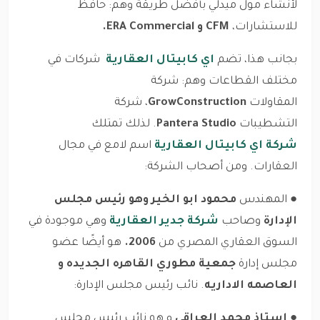
لأنشاء مول ميدلي بأفضل طريقة وهم: حافظ
للاستشارات،
CFM و ERA Commercial.
بجانب هذا، تضم
اي كابيتال العقارية
شركات في
مختلف القطاعات وهم: شركة
المقاولات
GrowConstruction
، شركة
التشطيبات
Pantera Studio
. لذلك تمتلك
شركة اي كابيتال العقارية
اسم لامع في مجال
العقارات. ومن أصحاب الشركة:
● المهندس
محمود ابو الخير وهو رئيس مجلس
الإدارة
وصاحب
شركة جدير العقارية
وهي موجودة في
السوق العقاري المصري من
2006.
هو أيضًا عضو
مجلس إدارة
جمعية مطوري القاهره الجديده و
العاصمه الاداريه
. نائب رئيس مجلس الإدارة:
●
استاذ محمد العراقي
و هو نائب رئيس مجلس