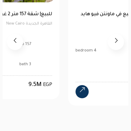
توين هاوس 520 متر للبيع في ماونتن فيو هايد
بارك | كاش
القاهرة الجديدة New Cairo
520 م2
4 bedroom
4 bath
24M
EGP