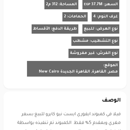
السعر:
37.7M
المساحة:
312 م2
EGP
غرف النوم:
4
الحمامات:
2
نوع العرض:
للبيع
طريقة الدفع:
الأقساط
نوع التشطيب:
مشطب
نوع الفرش:
غير مفروشة
الموقع:
مصر, القاهرة, القاهرة الجديدة New Cairo
الوصف
فيلا في كمبوند ايفوري ايست نيو كايرو للبيع بسعر
مغري وبمقدم 5% فقط. الكمبوند تم تنفيذه بواسطة