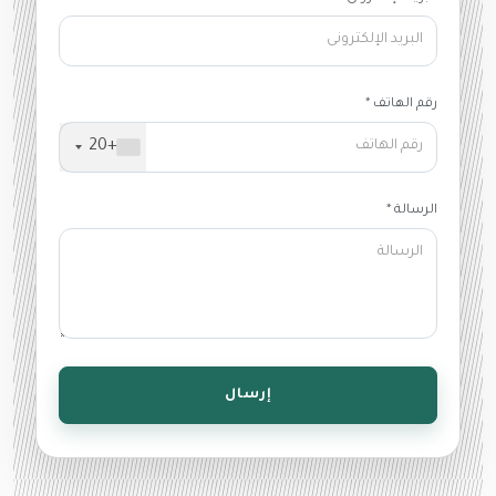
رقم الهاتف *
+20
الرسالة *
إرسال