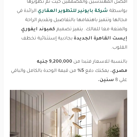
افضل المهندسين والمصممين حيث تم تطويرها
بواسطة
شركة بايونير للتطوير العقاري
الرائدة في
مجالها وتتميز باهتمامها بالتفاصيل وتقديم الراحة
والمتعة معا للمالك. يتميز تصميم
كمبوند ايفوري
إيست القاهرة الجديدة
بجاذبية إستثنائية تخطف
القلوب.
بالنسبة للاسعار فتبدا من
9,200,000 جنيه
مصري.
يمكنك دفع
5%
من قيمة الوحدة بالكامل والباقي
علي 8
سنين.