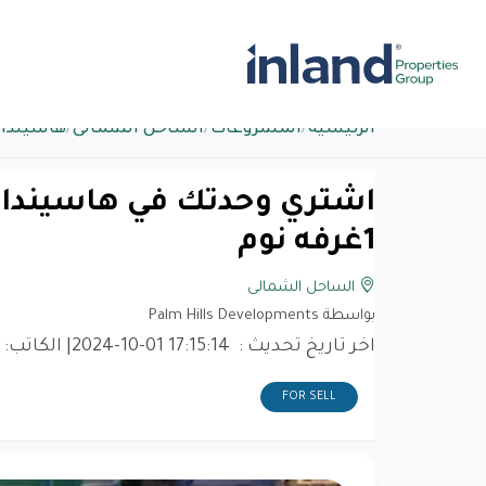
الرئيسية
/
المشروعات
/
الساحل الشمالى
/
هاسيندا 
1غرفه نوم
الساحل الشمالى
بواسطة Palm Hills Developments
اخر تاريخ تحديث :
2024-10-01 17:15:14
| الكاتب:
FOR SELL