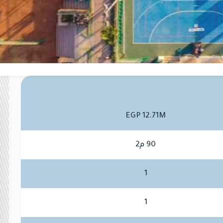
EGP 12.71M
90 م2
1
1