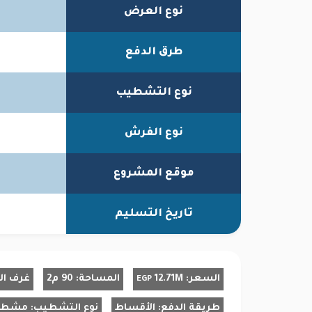
نوع العرض
طرق الدفع
نوع التشطيب
نوع الفرش
موقع المشروع
تاريخ التسليم
السعر:
12.71M
المساحة:
90 م2
غرف ال
EGP
طريقة الدفع:
الأقساط
نوع التشطيب:
مشط