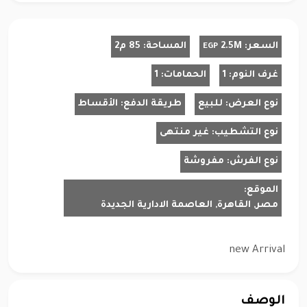
السعر:
2.5M
المساحة:
85 م2
EGP
غرف النوم:
1
الحمامات:
1
نوع العرض:
للبيع
طريقة الدفع:
الأقساط
نوع التشطيب:
غير منتهى
نوع الفرش:
مفروشة
الموقع:
مصر, القاهرة, العاصمة الادارية الجديدة
new Arrival
الوصف