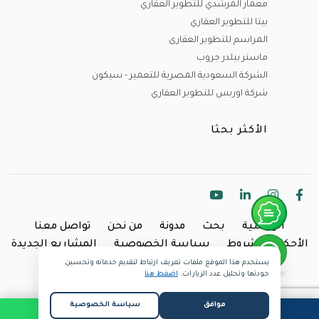
معمار المرشدي للتطوير العقاري
بيتا للتطوير العقاري
المراسم للتطوير العقارى
ماستر بيلدر جروب
الشركة السعودية المصرية للتعمير - سيكون
شركة اوربس للتطوير العقاري
الأكثر بحثا
الرئيسية
بحث
مدونة
من نحن
تواصل معنا
الأحكام والشروط
سياسة الخصوصية
المشاريع الجديدة
يستخدم هذا الموقع ملفات تعريف ارتباط لتقديم خدماته وتحسين
Copyright @2024 Inland.
جودتها وتحليل عدد الزيارات.
اضغط هنا
موافق
سياسة الخصوصية