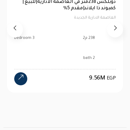
للبيع |شقة 99 متر|كمبوند ذا ايلاند العاصمة
الإدارية |تقسيط 10سنين
العاصمة الادارية الجديدة
99 م2
2 bedroom
1 bath
4.47M
EGP