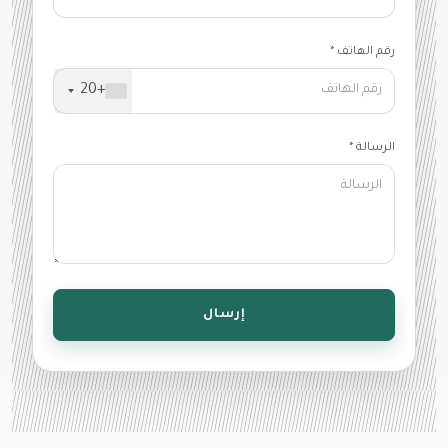
رقم الهاتف *
+20
الرسالة *
إرسال