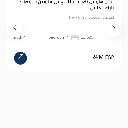
توين هاوس 520 متر للبيع في ماونتن فيو هايد
بارك | كاش
القاهرة الجديدة New Cairo
520 م2
4 bedroom
4 bath
24M
EGP