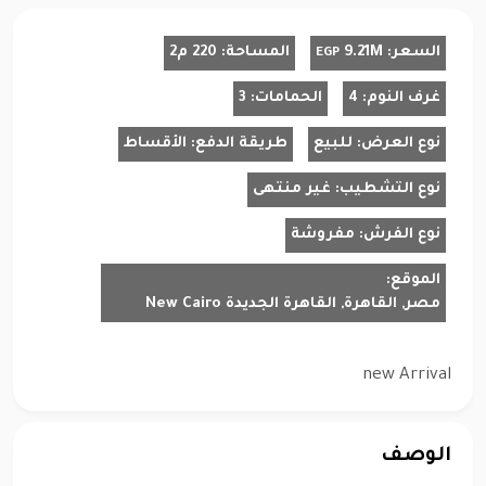
السعر:
9.21M
المساحة:
220 م2
EGP
غرف النوم:
4
الحمامات:
3
نوع العرض:
للبيع
طريقة الدفع:
الأقساط
نوع التشطيب:
غير منتهى
نوع الفرش:
مفروشة
الموقع:
مصر, القاهرة, القاهرة الجديدة New Cairo
new Arrival
الوصف