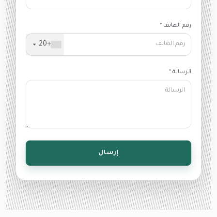
رقم الهاتف *
+20
الرسالة *
إرسال