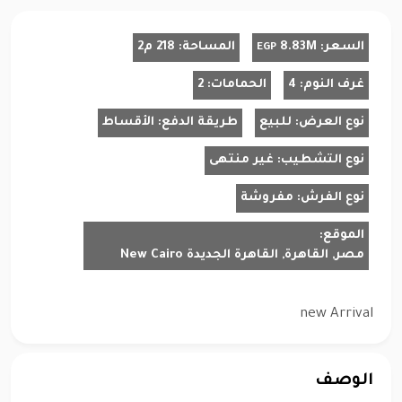
السعر:
8.83M
المساحة:
218 م2
EGP
غرف النوم:
4
الحمامات:
2
نوع العرض:
للبيع
طريقة الدفع:
الأقساط
نوع التشطيب:
غير منتهى
نوع الفرش:
مفروشة
الموقع:
مصر, القاهرة, القاهرة الجديدة New Cairo
new Arrival
الوصف