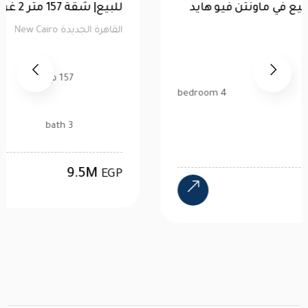
توين هاوس 520 متر للبيع في ماونتن فيو هايد
بارك | كاش
القاهرة الجديدة New Cairo
520 م2
4 bedroom
4 bath
24M
EGP