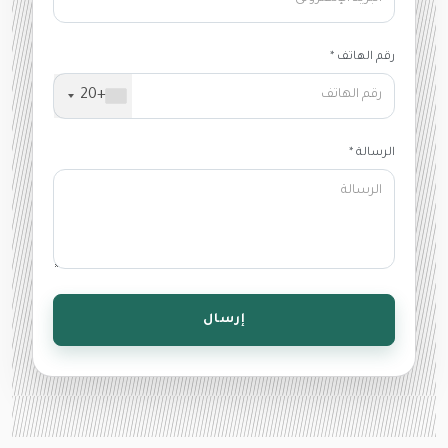
رقم الهاتف *
+20
الرسالة *
إرسال