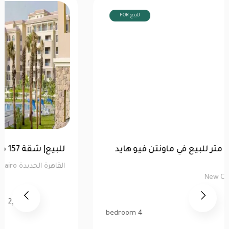
FOR للبيع
توين هاوس 520 متر للبيع في ماونتن فيو هايد
بارك | كاش
القاهرة الجديدة New Cairo
520 م2
4 bedroom