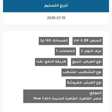
تاريخ التسليم
2028-07-19
السعر:
4.2M
المساحة:
140 م2
EGP
غرف النوم:
2
الحمامات:
1
نوع العرض:
للبيع
طريقة الدفع:
نقدا
نوع التشطيب:
مشطب
نوع الفرش:
مفروشة
الموقع:
مصر, القاهرة, القاهرة الجديدة New Cairo