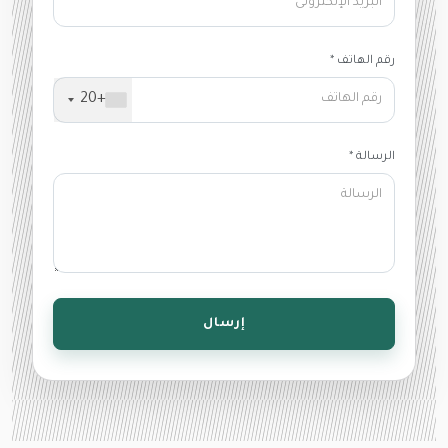
رقم الهاتف *
+20
الرسالة *
إرسال