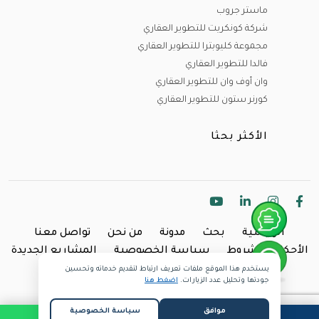
ماستر جروب
شركة كونكريت للتطوير العقاري
مجموعة كليوبترا للتطوير العقاري
فالدا للتطوير العقاري
وان أوف وان للتطوير العقاري
كورنر ستون للتطوير العقاري
الأكثر بحثا
الرئيسية
بحث
مدونة
من نحن
تواصل معنا
الأحكام والشروط
سياسة الخصوصية
المشاريع الجديدة
يستخدم هذا الموقع ملفات تعريف ارتباط لتقديم خدماته وتحسين
Copyright @2024 Inland.
جودتها وتحليل عدد الزيارات.
اضغط هنا
موافق
سياسة الخصوصية