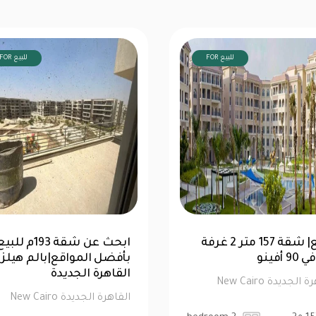
FOR للبيع
FOR للبيع
توين هاوس 520 متر للبيع في
للبيع| شقة 157 متر 2 
تن فيو هايد بارك | كاش
نوم في 90 أفينو
الجديدة New Cairo
القاهرة الجديدة New Cairo