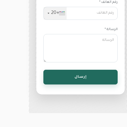
رقم الهاتف *
+20
الرسالة *
إرسال