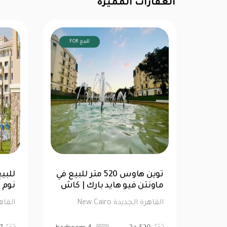
العقارات المميزة
FOR للبيع
قة
للبيع| تاون هاوس 176متر 4
غرف نوم في ازار 2
ماون
القاهرة الجديدة New Cairo
القاهرة 