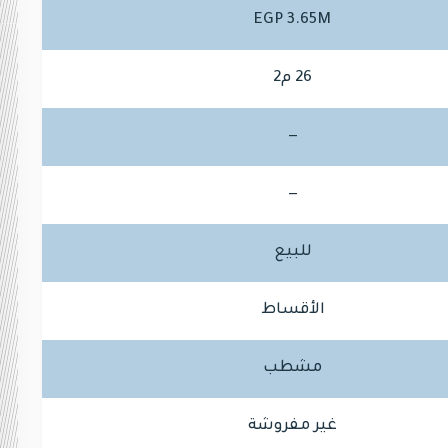
EGP 3.65M
26 م2
—
—
للبيع
الأقساط
مشطب
غير مفروشة