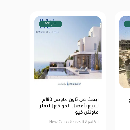
FOR للبيع
غرفة
ابحث عن شقة 193م للبيع
بأفضل المواقع|بالم هيلز
للبيع ب
القاهرة الجديدة
ماونتن
القاهرة الجديدة New Cairo
القاهرة الجد