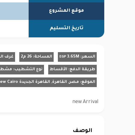
موقع المشروع
تاريخ التسليم
السعر:
3.65M
المساحة:
26 م2
غرف ال
EGP
طريقة الدفع:
الأقساط
نوع التشطيب:
مشط
الموقع:
مصر, القاهرة, القاهرة الجديدة New Cairo
new Arrival
الوصف