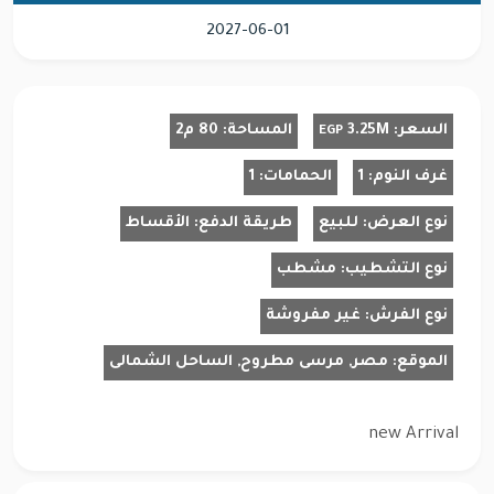
2027-06-01
السعر:
3.25M
المساحة:
80 م2
EGP
غرف النوم:
1
الحمامات:
1
نوع العرض:
للبيع
طريقة الدفع:
الأقساط
نوع التشطيب:
مشطب
نوع الفرش:
غير مفروشة
الموقع:
مصر, مرسى مطروح, الساحل الشمالى
new Arrival