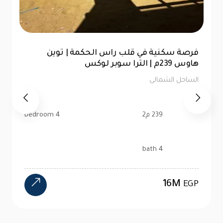
شاليه 76متر للبيع | الحق فرصتك في لا سيستا
الساحل الشمالى
76 م2
1 bedroom
1 bath
2.6M
EGP