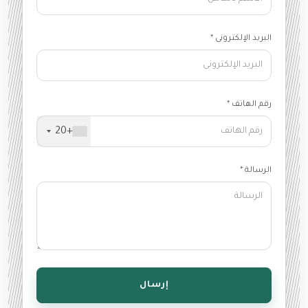
البريد الإلكترونى *
رقم الهاتف *
+20
الرسالة *
إرسال