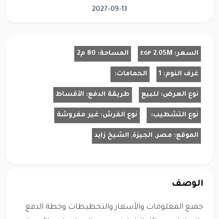
2027-09-13
السعر:
2.05M
المساحة:
80 م2
EGP
غرف النوم:
1
الحمامات:
نوع العرض:
للبيع
طريقة الدفع:
الأقساط
نوع التشطيب:
نوع الفرش:
غير مفروشة
الموقع:
مصر, الجيزة, الشيخ زايد
الوصف
جميع المعلومات والأسعار والتخطيطات وخطة الدفع