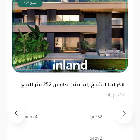
FOR للبيع
لاكولينا الشيخ زايد شقة أرضي 207 متر للبيع
الشيخ زايد
207 م2
3 bedroom
1 bath