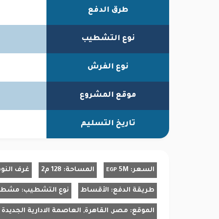
طرق الدفع
نوع التشطيب
نوع الفرش
موقع المشروع
تاريخ التسليم
السعر:
5M
المساحة:
128 م2
غرف النو
EGP
طريقة الدفع:
الأقساط
نوع التشطيب:
مشط
الموقع:
مصر, القاهرة, العاصمة الادارية الجديدة