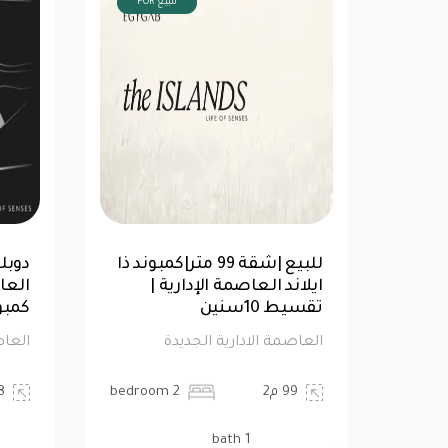
FOR للبيع
دوبلكس 397متر 5 غرف نوم
بوتانيكا العاصمة الإدارية
ايلاند ال
الجديدة| للبيع
تقسيط 10سني
العاصمة الادارية الجديدة
العاصمة ا
397 م2
5 bedroom
99 م2
5 bath