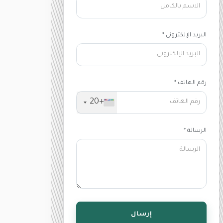
البريد الإلكترونى *
رقم الهاتف *
+20
الرسالة *
إرسال