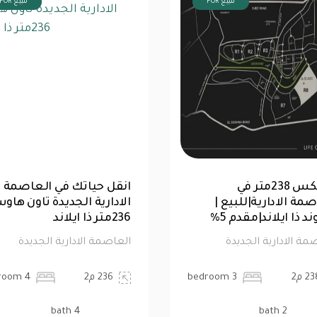
FOR للبيع
FOR للبيع
للبيع |شقة 99 متر|كمبوند ذا
دوبلكس 238متر في
عاصمة الإدارية |
العاصمة الادارية|للبيع |
ن
كمبوند ذا ايلاند|مقدم 5%
لادارية الجديدة
العاصمة الادارية الجديدة
2 bedroom
238 م2
3 bedroom
2 bath
1 bath