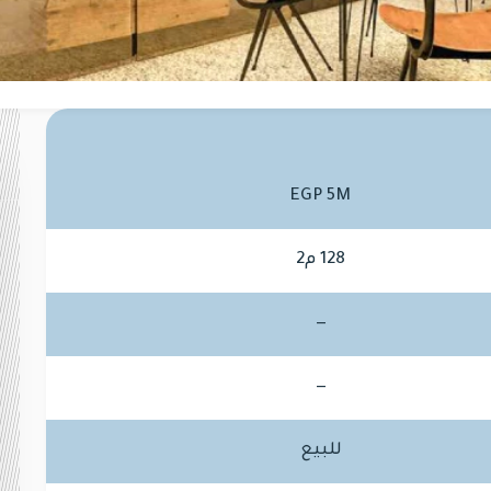
EGP 5M
128 م2
—
—
للبيع