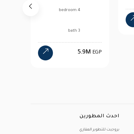
oom
14.4M
EGP
ath
5.9M
EGP
احدث المطورين
بروجيت للتطوير العقاري