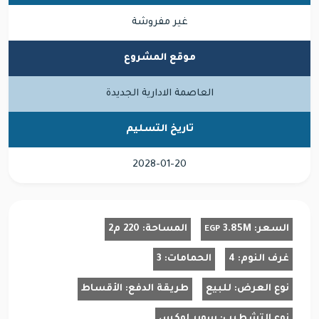
غير مفروشة
موقع المشروع
العاصمة الادارية الجديدة
تاريخ التسليم
2028-01-20
السعر:
3.85M
المساحة:
220 م2
EGP
غرف النوم:
4
الحمامات:
3
نوع العرض:
للبيع
طريقة الدفع:
الأقساط
نوع التشطيب:
سوبر لوكس