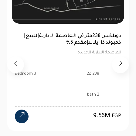
للبيع |شقة 99 متر|كمبوند ذا ايلاند العاصمة
الإدارية |تقسيط 10سنين
العاصمة الادارية الجديدة
99 م2
2 bedroom
1 bath
4.47M
EGP