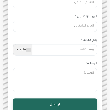
البريد الإلكترونى *
رقم الهاتف *
+20
الرسالة *
إرسال