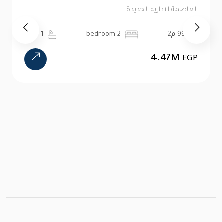
جديدة
العاصمة الادارية الجدي
99 م2
5 bath
5 bedroom
4.47M
EGP