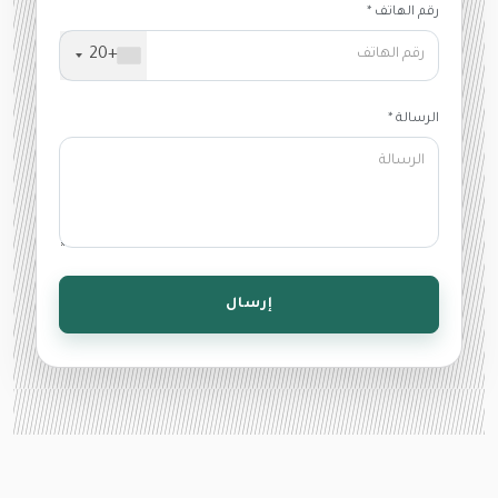
رقم الهاتف *
+20
الرسالة *
إرسال