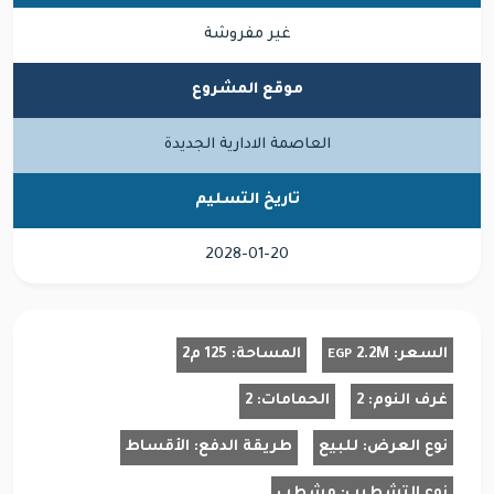
غير مفروشة
موقع المشروع
العاصمة الادارية الجديدة
تاريخ التسليم
2028-01-20
السعر:
2.2M
المساحة:
125 م2
EGP
غرف النوم:
2
الحمامات:
2
نوع العرض:
للبيع
طريقة الدفع:
الأقساط
نوع التشطيب:
مشطب