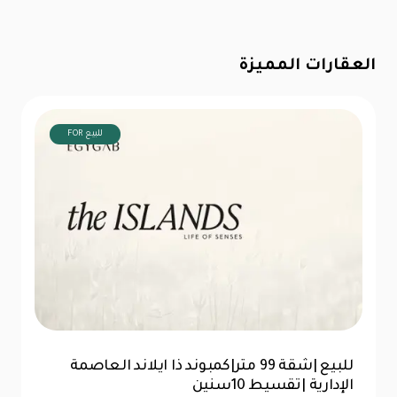
العقارات المميزة
FOR للبيع
دوبلكس 397متر 5 غرف نوم بوتانيكا العاصمة
للبيع
 للبيع
الإدارية |تقسيط 10سنين