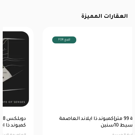
العقارات المميزة
FOR للبيع
للبيع |شقة 99 متر|كمبوند ذا ايلاند العاصمة
الإدارية |تقسيط 10سنين