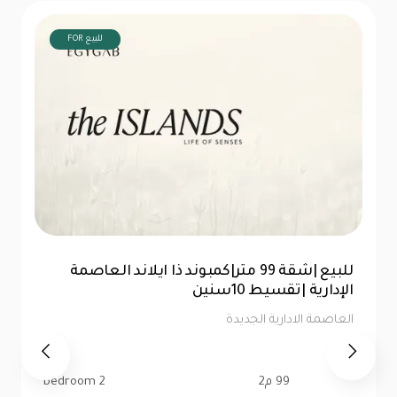
FOR للبيع
للبيع |شقة 99 متر|كمبوند ذا ايلاند العاصمة
الإدارية |تقسيط 10سنين
العاصمة الادارية الجديدة
99 م2
2 bedroom