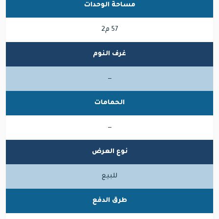
مساحة الوحدات
57 م2
غرف النوم
—
الحمامات
—
نوع العرض
للبيع
طرق الدفع