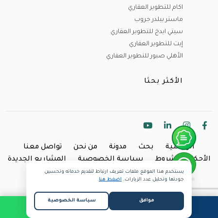
اكام للتطوير العقاري
ماستر بيلدر جروب
سيتي ايدج للتطوير العقاري
إيت للتطوير العقاري
الأهلي صبور للتطوير العقاري
الأكثر بحثا
الرئيسية
بحث
مدونة
من نحن
تواصل معنا
الأحكام والشروط
سياسة الخصوصية
المشاريع الجديدة
يستخدم هذا الموقع ملفات تعريف ارتباط لتقديم خدماته وتحسين
Copyright @2024 Inland.
جودتها وتحليل عدد الزيارات.
اضغط هنا
موافق
سياسة الخصوصية
طلب مكالمة
واتساب