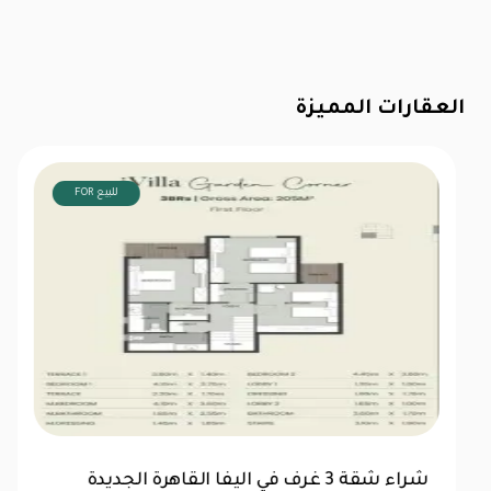
العقارات المميزة
FOR للبيع
عرض خاص: توين هاوس 218م مع 3 غرف نوم في