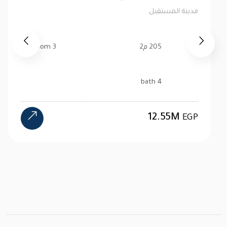
ذا فاليز
مدينة المستقبل
218 م2
3 bedroom
4 bath
25M
EGP