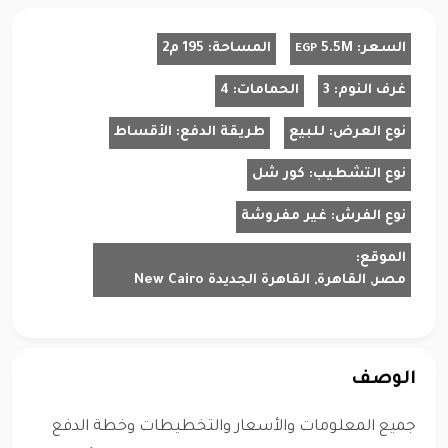
السعر:
5.5M
المساحة:
195 م2
EGP
غرف النوم:
3
الحمامات:
4
نوع العرض:
للبيع
طريقة الدفع:
الأقساط
نوع التشطيب:
كور شل
نوع الفرش:
غير مفروشة
الموقع:
مصر, القاهرة, القاهرة الجديدة New Cairo
الوصف
جميع المعلومات والأسعار والتخطيطات وخطة الدفع