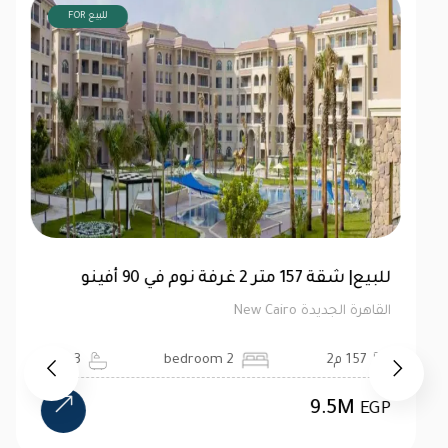
FOR للبيع
توين هاوس 520 متر للبيع في ماونتن فيو هايد
بارك | كاش
القاهرة الجديدة New Cairo
520 م2
4 bedroom
4 bath