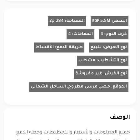
السعر:
5.5M
المساحة:
284 م2
EGP
غرف النوم:
4
الحمامات:
4
نوع العرض:
للبيع
طريقة الدفع:
الأقساط
نوع التشطيب:
مشطب
نوع الفرش:
غير مفروشة
الموقع:
مصر, مرسى مطروح, الساحل الشمالى
الوصف
جميع المعلومات والأسعار والتخطيطات وخطة الدفع