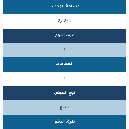
مساحة الوحدات
284 م2
غرف النوم
4
الحمامات
4
نوع العرض
للبيع
طرق الدفع