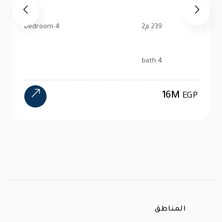
76 م2
1 bedroom
1 bath
2.6M
EGP
المناطق