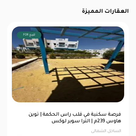
العقارات المميزة
FOR للبيع
شاليه 76متر للبيع | الحق فرصتك في لا سيستا
الساحل الشمالى