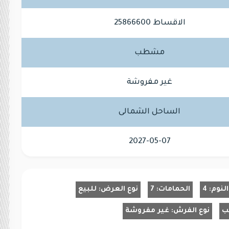
الاقساط 25866600
مشطب
غير مفروشة
الساحل الشمالى
2027-05-07
لنوم:
4
الحمامات:
7
نوع العرض:
للبيع
ب
نوع الفرش:
غير مفروشة