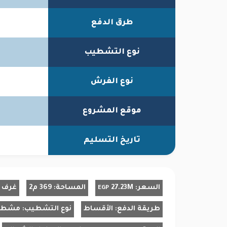
طرق الدفع
نوع التشطيب
نوع الفرش
موقع المشروع
تاريخ التسليم
السعر:
27.23M
المساحة:
369 م2
غرف ا
EGP
طريقة الدفع:
الأقساط
نوع التشطيب:
مشط