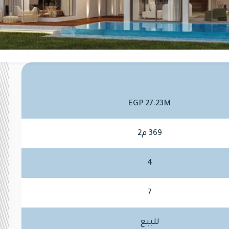
EGP 27.23M
369 م2
4
7
للبيع