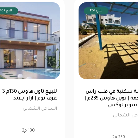
FOR للبيع
FOR للبيع
شاليه 76متر للبيع | الحق
فرصة سكنية في قلب را
ك في لا سيستا
ال
الترا سوبر لوكس
حل الشمالى
الساحل الشمالى
76 م2
239 م2