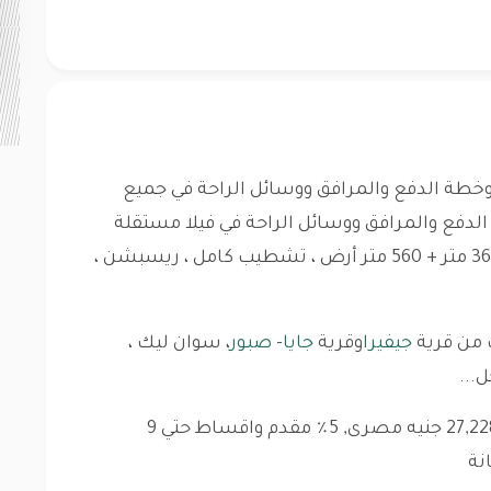
طة الدفع والمرافق ووسائل الراحة في جميع
دفع والمرافق ووسائل الراحة في فيلا مستقلة
369 متر + 560 متر أرض ، تشطيب كامل ، ريسبشن ،
 من قرية
جيفيرا
وقرية
جايا
-
صبور
، سوان ليك ،
...
خطة الدفع: أقساط , اجمالي السعر 27,228,000 جنيه مصرى, 5٪ مقدم واقساط حتي 9