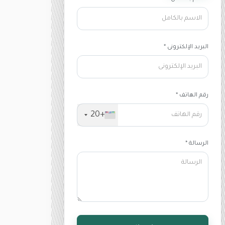
البريد الإلكترونى *
رقم الهاتف *
+20
الرسالة *