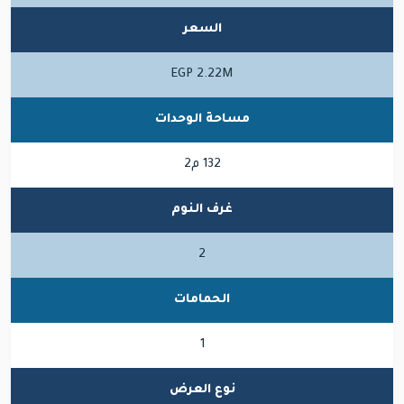
السعر
EGP 2.22M
مساحة الوحدات
132 م2
غرف النوم
2
الحمامات
1
نوع العرض