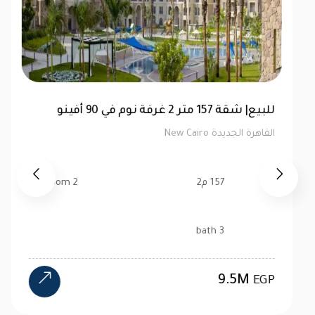
توين هاوس 520 متر للبيع في ماونتن فيو هايد
بارك | كاش
القاهرة الجديدة New Cairo
520 م2
4 bedroom
4 bath
24M
EGP