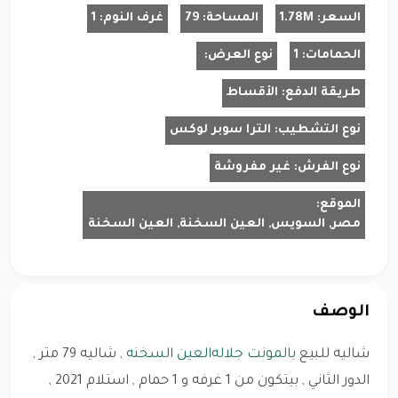
السعر:
1.78M
المساحة:
79
غرف النوم:
1
الحمامات:
1
نوع العرض:
طريقة الدفع:
الأقساط
نوع التشطيب:
الترا سوبر لوكس
نوع الفرش:
غير مفروشة
الموقع:
مصر, السويس, العين السخنة, العين السخنة
الوصف
شاليه للبيع
بالمونت جلاله
العين السخنه
, شاليه 79 متر ,
الدور الثاني , بيتكون من 1 غرفه و 1 حمام , استلام 2021 ,