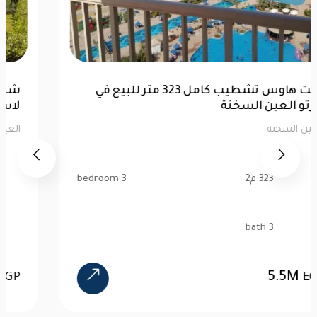
بينت هاوس تشطيب كامل 323 متر للبيع في
بورتو العين السخنة
العين السخنة
323 م2
3 bedroom
3 bath
5.5M
EGP