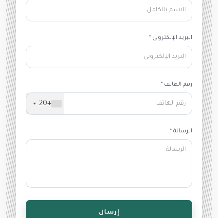
البريد الإلكترونى *
رقم الهاتف *
+20
الرسالة *
إرسال