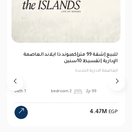
للبيع |شقة 99 متر|كمبوند ذا ايلاند العاصمة
الإدارية |تقسيط 10سنين
العاصمة الادارية الجديدة
99 م2
2 bedroom
1 bath
4.47M
EGP