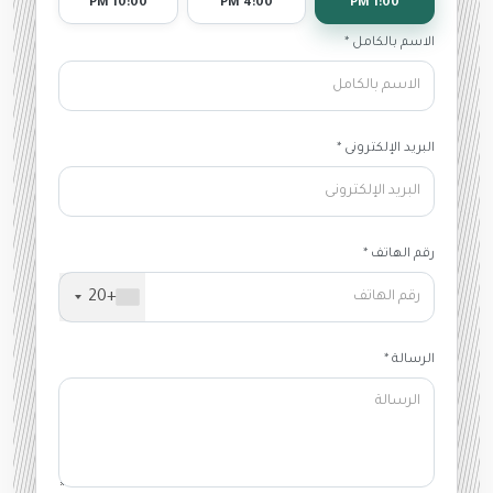
10:00 PM
4:00 PM
1:00 PM
الاسم بالكامل *
البريد الإلكترونى *
رقم الهاتف *
+20
الرسالة *