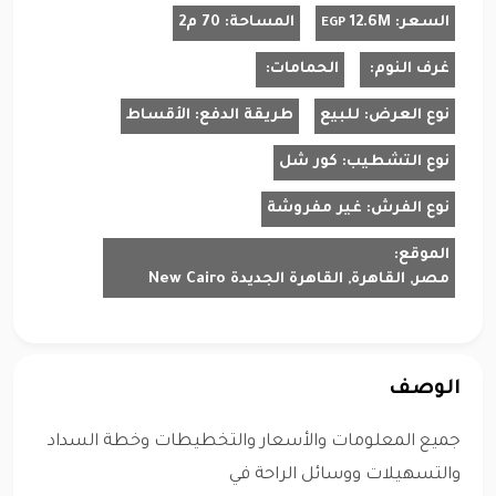
السعر:
12.6M
المساحة:
70 م2
EGP
غرف النوم:
الحمامات:
نوع العرض:
للبيع
طريقة الدفع:
الأقساط
نوع التشطيب:
كور شل
نوع الفرش:
غير مفروشة
الموقع:
مصر, القاهرة, القاهرة الجديدة New Cairo
الوصف
جميع المعلومات والأسعار والتخطيطات وخطة السداد
والتسهيلات ووسائل الراحة في