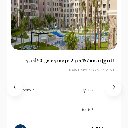
توين هاوس 520 متر للبيع في ماونتن فيو هايد
بارك | كاش
القاهرة الجديدة New Cairo
520 م2
4 bedroom
4 bath