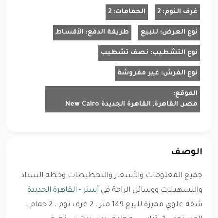
غرف النوم:
2
الحمامات:
2
نوع العرض:
للبيع
طريقة الدفع:
الأقساط
نوع التشطيب:
نصف تشطيب
نوع الفرش:
غير مفروشة
الموقع:
مصر, القاهرة, القاهرة الجديدة New Cairo
الوصف
جميع المعلومات والأسعار والتخطيطات وخطة السداد
والتسهيلات ووسائل الراحة في
أستر
-
القاهرة الجديدة
شقة علوي مميزة للبيع 149 متر ، 2 غرف نوم ، 2 حمام ،