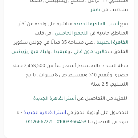
المستوي : 1 , تراس ، مطبخ , ريسيبشن , نصف
تشطيب من
تايمز
يقع
أستر
-
القاهرة الجديدة
مباشرة على واحدة من أكثر
المناطق جاذبية في
التجمع الخامس
، في قلب
القاهرة الجديدة
، على مساحة 35 فدانًا في جولدن سكوير
الملحق ب
جاليريا مون فالي
، و
ميفيدا
، و
ليك فيو ريزيدنس
.
خطة السداد: بالتقسيط, أسعار تبدأ من 2,458,500 جنيه
مصري ومُقدم 10٪ وتقسيط حتى 8 سنوات. تاريخ
التسليم: 2.5 سنة
للمزيد من التفاصيل عن
أستر القاهرة الجديدة
للحصول على أولوية الحجز في
أستر القاهرة الجديدة
- لا
تتردد في الاتصال بنا
01003366453
-
01126662221