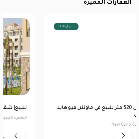
العقارات المميزة
FOR للبيع
توين هاوس 520 متر للبيع في ماونتن فيو هايد
بارك | كاش
القاهرة الجديدة New Cairo