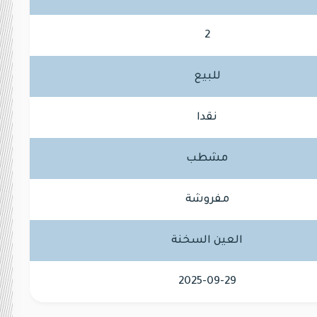
2
للبيع
نقدا
مشطب
مفروشة
العين السخنة
2025-09-29