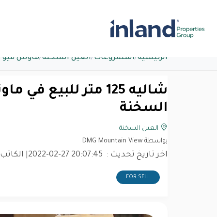
الرئيسية
/
المشروعات
/
العين السخنة
/
ماونتن فيو 
السخنة
العين السخنة
بواسطة DMG Mountain View
اخر تاريخ تحديث :
2022-02-27 20:07:45
| الكاتب
FOR SELL