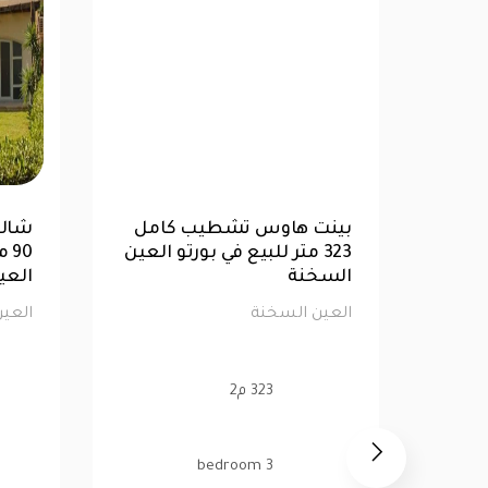
س
توين هاوس سوبر لوكس
بينت
220 متر للبيع في لافيستا 7
400 متر للبيع في لافيستا 6
3
العين السخنة
السخ
العين السخنة
العي
400 م2
4 bedroom