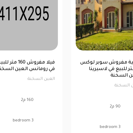
 هاوس تشطيب كامل
شالية مفروش سوبر لو
32 متر للبيع في بورتو العين
90 متر للبيع في لاسيرينا
نة
العين السخنة
ن السخنة
العين السخنة
323 م2
90 م2
3 bedroom
3 bedroom