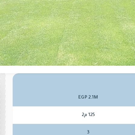
EGP 2.1M
125 م2
3