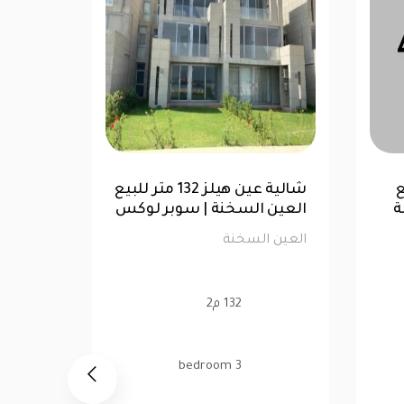
كس
فيلا مفروش 160 متر للبيع
في رومانس العين السخنة
العين 
العين السخنة
العين ا
160 م2
3 bedroom