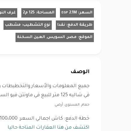
السعر:
2.1M
المساحة:
125 م2
غرف النو
EGP
طريقة الدفع:
نقدا
نوع التشطيب:
مشطب
الموقع:
مصر, السويس, العين السخنة
الوصف
جميع المعلومات والأسعار والتخطيطات و
في شاليه 125 متر للبيع في ماونتن فيو السخنة 1 -
حمام. المستوى: أرضي
خطة الدفع: كاش اجمالي السعر: 2،100،000 جنيه مصري ، ( غير متوفرة ) ..
اكتشف من هنا العقارات المتاحة حاليا