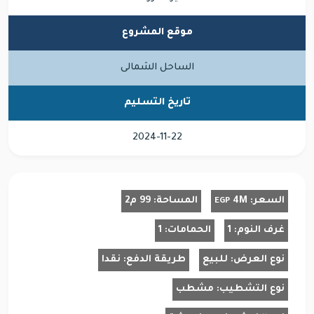
موقع المشروع
الساحل الشمالى
تاريخ التسليم
2024-11-22
السعر:
4M
المساحة:
99 م2
EGP
غرف النوم:
1
الحمامات:
1
نوع العرض:
للبيع
طريقة الدفع:
نقدا
نوع التشطيب:
مشطب