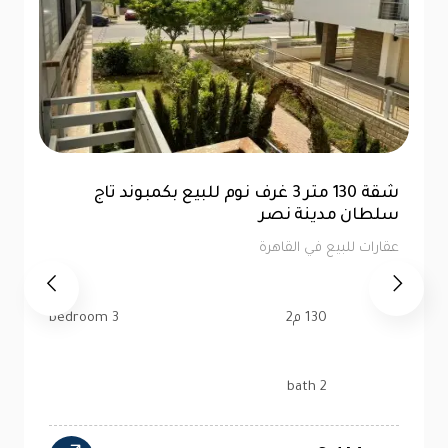
مثلث ماسبيرو مكتب للبيع 75 متر بأقساط
تصل إلي 3 سنوات | سيتي إيدج
عقارات للبيع في القاهرة
75 م2
bedroom
bath
2.7M
EGP