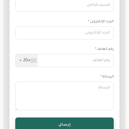
البريد الإلكترونى *
رقم الهاتف *
+20
الرسالة *
إرسال