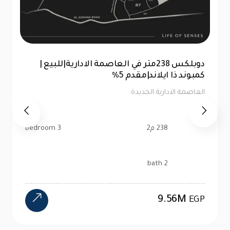
للبيع |شقة 99 متر|كمبوند ذا ايلاند العاصمة
الإدارية |تقسيط 10سنين
العاصمة الادارية الجديدة
99 م2
2 bedroom
1 bath
4.47M
EGP