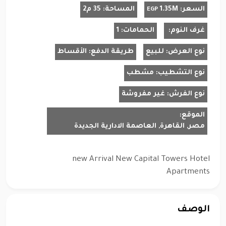
السعر:
1.35M
المساحة:
35 م2
EGP
غرف النوم:
الحمامات:
1
نوع العرض:
للبيع
طريقة الدفع:
الأقساط
نوع التشطيب:
مشطب
نوع الفرش:
غير مفروشة
الموقع:
مصر, القاهرة, العاصمة الادارية الجديدة
new Arrival
New Capital Towers
Hotel
Apartments
الوصف